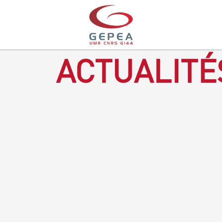
ACTUALITÉ
Revenir à la bougie : en voilà un progrès ! Depuis plusieurs
mois, le GEPEA collabore avec l'entreprise Denis & fils, à
Gétigné, dans l'élaboration d'une bougie 100 % végétale.
L'innovation ici, est de remplacer la paraffine, une matière
obtenue en raffinant du pétrole, par des matériaux
renouvelables d'origines végétales.