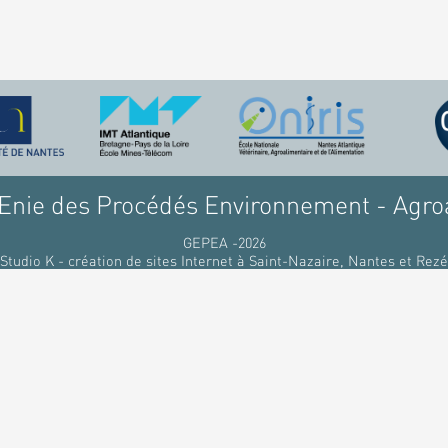
nie des Procédés Environnement - Agro
GEPEA -2026
Studio K - création de sites Internet à Saint-Nazaire, Nantes et Rezé