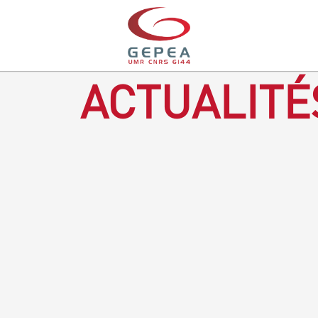
ACTUALITÉ
Revenir à la bougie : en voilà un progrès ! Depuis plusieurs
mois, le GEPEA collabore avec l'entreprise Denis & fils, à
Gétigné, dans l'élaboration d'une bougie 100 % végétale.
L'innovation ici, est de remplacer la paraffine, une matière
obtenue en raffinant du pétrole, par des matériaux
renouvelables d'origines végétales.