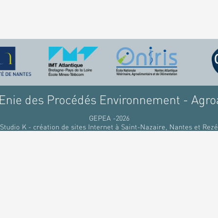
nie des Procédés Environnement - Agro
GEPEA -2026
Studio K - création de sites Internet à Saint-Nazaire, Nantes et Rezé