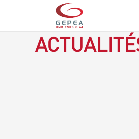
ACTUALITÉ
Revenir à la bougie : en voilà un progrès ! Depuis plusieurs
mois, le GEPEA collabore avec l'entreprise Denis & fils, à
Gétigné, dans l'élaboration d'une bougie 100 % végétale.
L'innovation ici, est de remplacer la paraffine, une matière
obtenue en raffinant du pétrole, par des matériaux
renouvelables d'origines végétales.