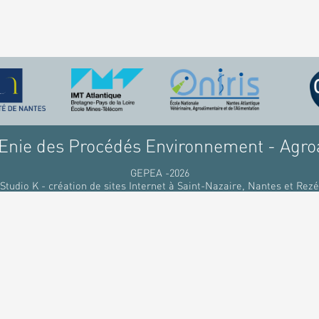
nie des Procédés Environnement - Agro
GEPEA -2026
Studio K - création de sites Internet à Saint-Nazaire, Nantes et Rezé