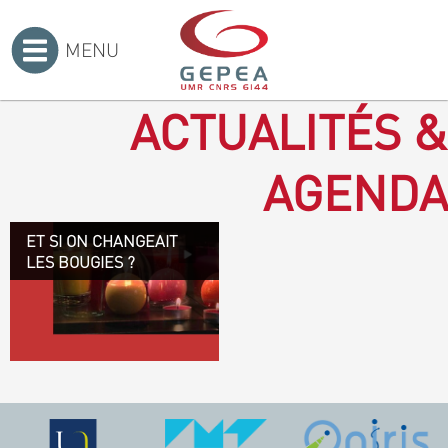
MENU
Accueil
>
ACTUALITÉS &
AGENDA
ET SI ON CHANGEAIT
Revenir à la bougie : en
LES BOUGIES ?
voilà un progrès ! Depuis
plusieurs mois, le GEPEA
collabore avec l'entreprise
Denis & fils, à Gétigné,
dans l'élaboration d'une
bougie 100 % végétale.
L'innovation ici, est de
remplacer la paraffine, une
matière obtenue en