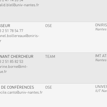
alid.blel@univ-nantes.fr
ONIRIS
SSEUR
OSE
Nantes
3 2 51 78 54 77
onel.boillereaux@oniris-
r
IMT A
GNANT CHERCHEUR
TEAM
Nantes
3 2 51 85 82 53
arine.borne@imt-
ue.fr
UNIVE
 DE CONFÉRENCES
OSE
IUT Na
ecile.canto@univ-nantes.fr