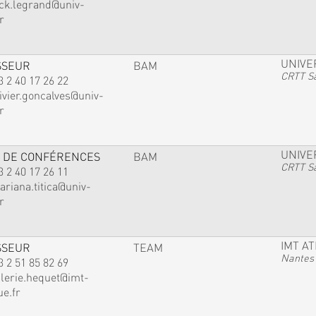
ack.legrand@univ-
r
UNIVE
SSEUR
BAM
CRTT Sa
3 2 40 17 26 22
ivier.goncalves@univ-
r
UNIVE
 DE CONFÉRENCES
BAM
CRTT Sa
3 2 40 17 26 11
ariana.titica@univ-
r
IMT A
SSEUR
TEAM
Nantes
3 2 51 85 82 69
alerie.hequet@imt-
ue.fr