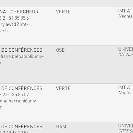
IMT A
GNAT-CHERCHEUR
VERTE
Nantes
3 2 51 85 85 61
ary.awad@imt-
ue.fr
UNIVE
 DE CONFÉRENCES
OSE
IUT Na
ofiane.belhabib@univ-
r
IMT A
 DE CONFÉRENCES
VERTE
Nantes
3 2 51 85 85 57
mna.berrich@univ-
r
UNIVE
 DE CONFÉRENCES
BAM
CRTT Sa
3 2 49 14 20 54