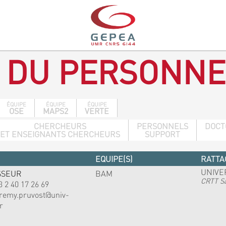
 DU PERSONNE
ÉQUIPE
ÉQUIPE
ÉQUIPE
OSE
MAPS2
VERTE
CHERCHEURS
PERSONNELS
DOCT
ET ENSEIGNANTS CHERCHEURS
SUPPORT
EQUIPE(S)
RATTA
UNIVE
SSEUR
BAM
CRTT Sa
3 2 40 17 26 69
eremy.pruvost@univ-
r