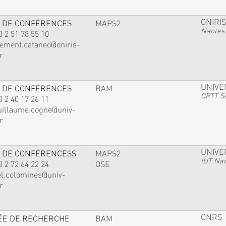
ONIRIS
 DE CONFÉRENCES
MAPS2
Nantes
3 2 51 78 55 10
lement.cataneo@oniris-
r
UNIVE
 DE CONFÉRENCES
BAM
CRTT Sa
3 2 40 17 26 11
uillaume.cogne@univ-
r
UNIVE
 DE CONFÉRENCESS
MAPS2
IUT Na
3 2 72 64 22 24
OSE
el.colomines@univ-
r
CNRS
ÉE DE RECHERCHE
BAM