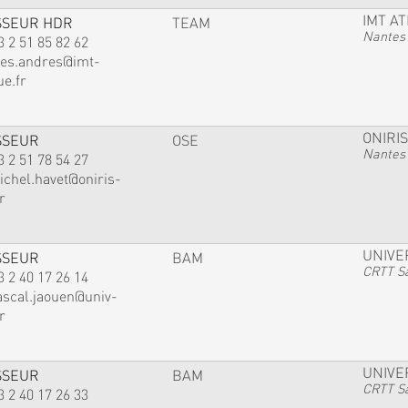
IMT A
SSEUR HDR
TEAM
Nantes
3 2 51 85 82 62
ves.andres@imt-
ue.fr
ONIRIS
SSEUR
OSE
Nantes
3 2 51 78 54 27
ichel.havet@oniris-
r
UNIVE
SSEUR
BAM
CRTT Sa
3 2 40 17 26 14
ascal.jaouen@univ-
r
UNIVE
SSEUR
BAM
CRTT Sa
3 2 40 17 26 33