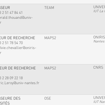
UNIVE
SSEUR
TEAM
IUT La 
3 2 51 47 84 41
erald.thouand@univ-
r
ONIRIS
EUR DE RECHERCHE
MAPS2
Nantes
3 2 51 78 54 70
lvie.chevallier@oniris-
r
CNRS
TEUR DE RECHERCHE
MAPS2
3 2 28 09 22 18
ric.Leroy@univ-nantes.fr
UNIVE
SSEURE DES
OSE
IUT Na
SITÉS