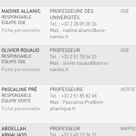
NADINE ALLANIC
PROFESSEURE DES
OSE
RESPONSABLE
UNIVERSITÉS
ÉQUIPE OSE
Tel. :
+33 2 28 09 20 26
Mail :
nadine.allanic@univ-
Fiche personnelle
nantes.fr
OLIVIER ROUAUD
PROFESSEUR
OSE
RESPONSABLE
Tel. :
+33 2 51 78 54 23
ÉQUIPE OSE
Mail :
olivier.rouaud@oniris-
nantes.fr
Fiche personnelle
PASCALINE PRÉ
PROFESSEURE
VERTE
RESPONSABLE
Tel. :
+33 2 51 85 82 68
ÉQUIPE VERTE
Mail :
Pascaline.Pre@imt-
atlantique.fr
Fiche personnelle
ABDELLAH
PROFESSEUR
MAPS2
ARHALIASS
Tel. :
+33 2 40 17 26 31