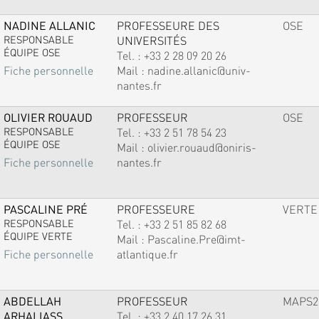
NADINE ALLANIC
PROFESSEURE DES
OSE
RESPONSABLE
UNIVERSITÉS
ÉQUIPE OSE
Tel. :
+33 2 28 09 20 26
Mail :
nadine.allanic@univ-
Fiche personnelle
nantes.fr
OLIVIER ROUAUD
PROFESSEUR
OSE
RESPONSABLE
Tel. :
+33 2 51 78 54 23
ÉQUIPE OSE
Mail :
olivier.rouaud@oniris-
nantes.fr
Fiche personnelle
PASCALINE PRÉ
PROFESSEURE
VERTE
RESPONSABLE
Tel. :
+33 2 51 85 82 68
ÉQUIPE VERTE
Mail :
Pascaline.Pre@imt-
atlantique.fr
Fiche personnelle
ABDELLAH
PROFESSEUR
MAPS2
ARHALIASS
Tel. :
+33 2 40 17 26 31