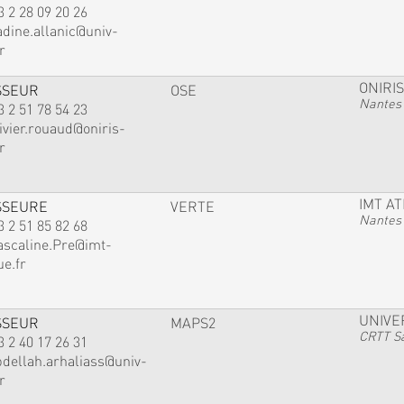
3 2 28 09 20 26
adine.allanic@univ-
r
ONIRIS
SSEUR
OSE
Nantes
3 2 51 78 54 23
ivier.rouaud@oniris-
r
IMT A
SSEURE
VERTE
Nantes
3 2 51 85 82 68
ascaline.Pre@imt-
ue.fr
UNIVE
SSEUR
MAPS2
CRTT Sa
3 2 40 17 26 31
bdellah.arhaliass@univ-
r