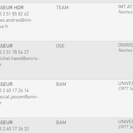
IMT A
SSEUR HDR
TEAM
Nantes
3 2 51 85 82 62
ves.andres@imt-
ue.fr
ONIRIS
SSEUR
OSE
Nantes
3 2 51 78 54 27
ichel.havet@oniris-
r
UNIVE
SSEUR
BAM
CRTT Sa
3 2 40 17 26 14
ascal.jaouen@univ-
r
UNIVE
SSEUR
BAM
CRTT Sa
3 2 40 17 26 33