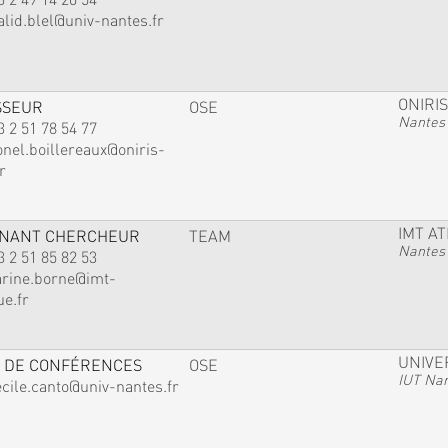
alid.blel@univ-nantes.fr
ONIRIS
SSEUR
OSE
Nantes
3 2 51 78 54 77
onel.boillereaux@oniris-
r
IMT A
GNANT CHERCHEUR
TEAM
Nantes
3 2 51 85 82 53
arine.borne@imt-
ue.fr
UNIVE
 DE CONFÉRENCES
OSE
IUT Na
ecile.canto@univ-nantes.fr