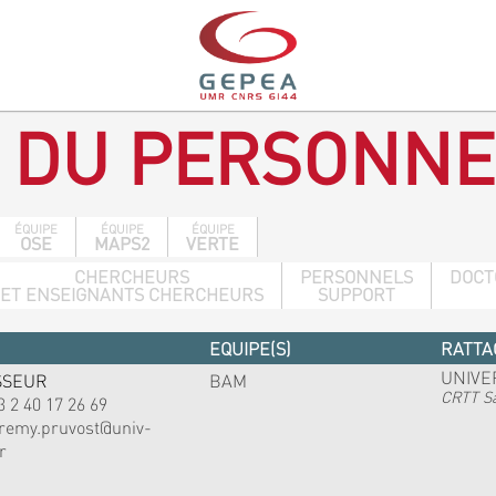
 DU PERSONNE
ÉQUIPE
ÉQUIPE
ÉQUIPE
OSE
MAPS2
VERTE
CHERCHEURS
PERSONNELS
DOCT
ET ENSEIGNANTS CHERCHEURS
SUPPORT
EQUIPE(S)
RATTA
UNIVE
SSEUR
BAM
CRTT Sa
3 2 40 17 26 69
eremy.pruvost@univ-
r