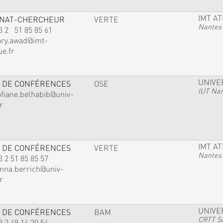
IMT A
GNAT-CHERCHEUR
VERTE
Nantes
3 2 51 85 85 61
ary.awad@imt-
ue.fr
UNIVE
 DE CONFÉRENCES
OSE
IUT Na
ofiane.belhabib@univ-
r
IMT A
 DE CONFÉRENCES
VERTE
Nantes
3 2 51 85 85 57
mna.berrich@univ-
r
UNIVE
 DE CONFÉRENCES
BAM
CRTT Sa
3 2 49 14 20 54