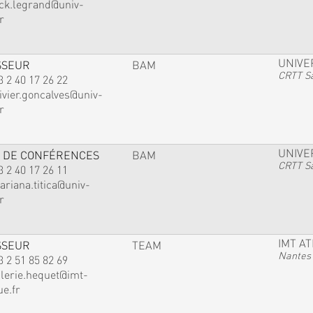
ack.legrand@univ-
r
UNIVE
SSEUR
BAM
CRTT Sa
3 2 40 17 26 22
ivier.goncalves@univ-
r
UNIVE
 DE CONFÉRENCES
BAM
CRTT Sa
3 2 40 17 26 11
ariana.titica@univ-
r
IMT A
SSEUR
TEAM
Nantes
3 2 51 85 82 69
alerie.hequet@imt-
ue.fr