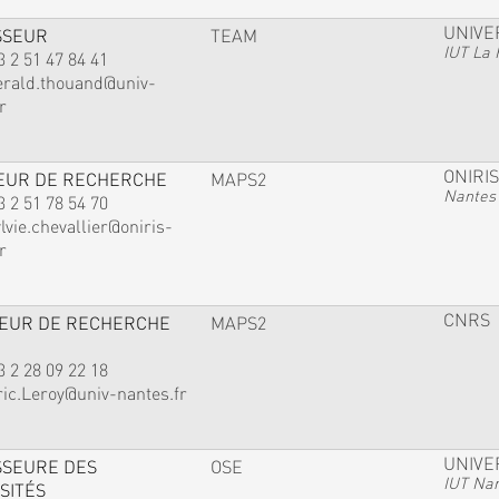
UNIVE
SSEUR
TEAM
IUT La 
3 2 51 47 84 41
erald.thouand@univ-
r
ONIRIS
EUR DE RECHERCHE
MAPS2
Nantes
3 2 51 78 54 70
lvie.chevallier@oniris-
r
CNRS
TEUR DE RECHERCHE
MAPS2
3 2 28 09 22 18
ric.Leroy@univ-nantes.fr
UNIVE
SSEURE DES
OSE
IUT Na
SITÉS