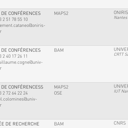
ONIRIS
 DE CONFÉRENCES
MAPS2
Nantes
3 2 51 78 55 10
lement.cataneo@oniris-
r
UNIVE
 DE CONFÉRENCES
BAM
CRTT Sa
3 2 40 17 26 11
uillaume.cogne@univ-
r
UNIVE
 DE CONFÉRENCESS
MAPS2
IUT Na
3 2 72 64 22 24
OSE
el.colomines@univ-
r
CNRS
ÉE DE RECHERCHE
BAM