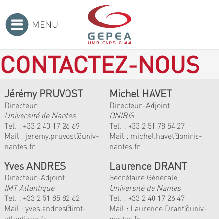
MENU
Accueil
>
CONTACTEZ-NOUS
Jérémy PRUVOST
Michel HAVET
Directeur
Directeur-Adjoint
Université de Nantes
ONIRIS
Tel. :
+33 2 40 17 26 69
Tel. :
+33 2 51 78 54 27
Mail :
jeremy.pruvost@univ-
Mail :
michel.havet@oniris-
nantes.fr
nantes.fr
Yves ANDRES
Laurence DRANT
Directeur-Adjoint
Secrétaire Générale
IMT Atlantique
Université de Nantes
Tel. :
+33 2 51 85 82 62
Tel. : +33 2 40 17 26 47
Mail :
yves.andres@imt-
Mail : Laurence.Drant@univ-
atlantique.fr
nantes.fr