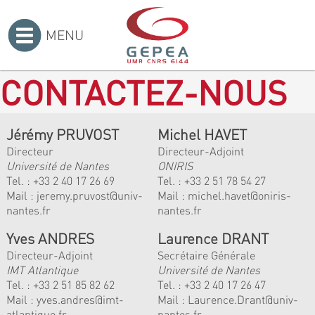
MENU
Accueil
>
CONTACTEZ-NOUS
Jérémy PRUVOST
Michel HAVET
Directeur
Directeur-Adjoint
Université de Nantes
ONIRIS
Tel. :
+33 2 40 17 26 69
Tel. :
+33 2 51 78 54 27
Mail :
jeremy.pruvost@univ-
Mail :
michel.havet@oniris-
nantes.fr
nantes.fr
Yves ANDRES
Laurence DRANT
Directeur-Adjoint
Secrétaire Générale
IMT Atlantique
Université de Nantes
Tel. :
+33 2 51 85 82 62
Tel. : +33 2 40 17 26 47
Mail :
yves.andres@imt-
Mail : Laurence.Drant@univ-
atlantique.fr
nantes.fr