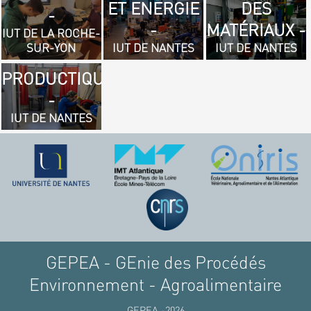
ET ENERGIE
DES
- GÉNIE
-
-
MATÉRIAUX -
MÉCANIQUE
IUT DE LA ROCHE-
SUR-YON
IUT DE NANTES
IUT DE NANTES
ET
PRODUCTIQUE
-
IUT DE NANTES
GEPEA - GEnie des Procédés
Environnement - Agroalimentaire
GEPEA -2026