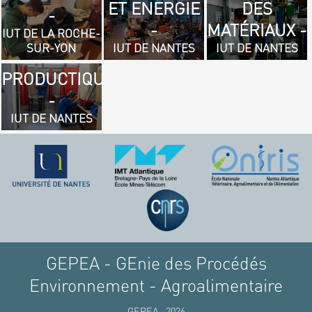
ET ENERGIE
DES
- GÉNIE
-
-
MATÉRIAUX -
MÉCANIQUE
IUT DE LA ROCHE-
SUR-YON
IUT DE NANTES
IUT DE NANTES
ET
PRODUCTIQUE
-
IUT DE NANTES
GEPEA - GEnie des Procédés
Environnement - Agroalimentaire
GEPEA -2026