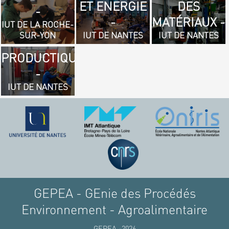
ET ENERGIE
DES
- GÉNIE
-
-
MATÉRIAUX -
MÉCANIQUE
IUT DE LA ROCHE-
SUR-YON
IUT DE NANTES
IUT DE NANTES
ET
PRODUCTIQUE
-
IUT DE NANTES
GEPEA - GEnie des Procédés
Environnement - Agroalimentaire
GEPEA -2026