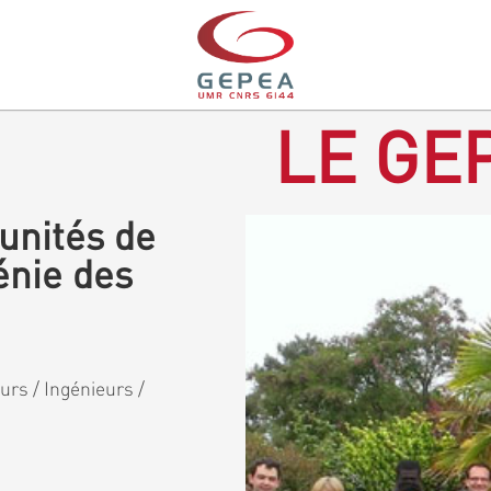
LE GEP
unités de
énie des
rs / Ingénieurs /