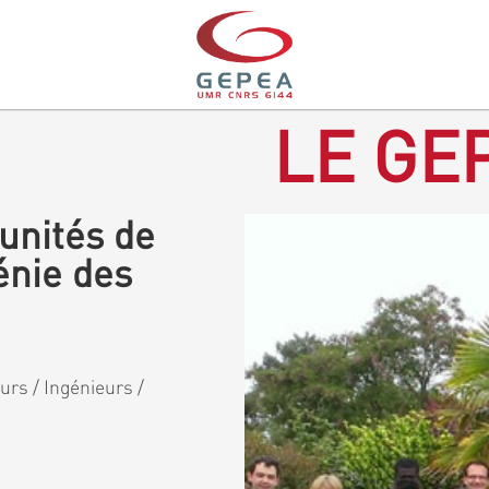
LE GEP
unités de
énie des
rs / Ingénieurs /