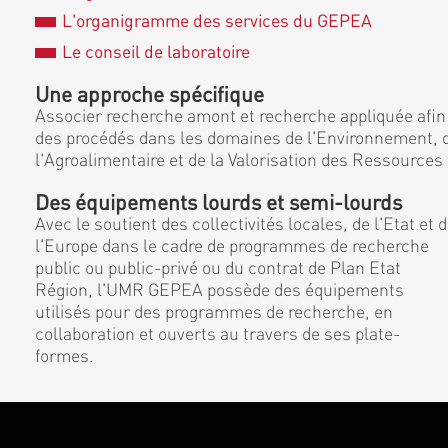
L'organigramme des services du GEPEA
Le conseil de laboratoire
Une approche spécifique
Associer recherche amont et recherche appliquée afin
des procédés dans les domaines de l'Environnement, d
l'Agroalimentaire et de la Valorisation des Ressources
Des équipements lourds et semi-lourds
Avec le soutient des collectivités locales, de l'Etat et 
l'Europe dans le cadre de programmes de recherche
public ou public-privé ou du contrat de Plan Etat
Région, l'UMR GEPEA possède des équipements
utilisés pour des programmes de recherche, en
collaboration et ouverts au travers de ses plate-
formes.