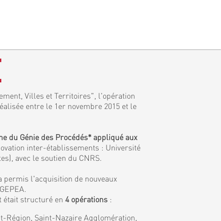
E
ment, Villes et Territoires", l'opération
réalisée entre le 1er novembre 2015 et le
ine du Génie des Procédés* appliqué aux
ovation inter-établissements : Université
tes), avec le soutien du CNRS.
a permis l'acquisition de nouveaux
e GEPEA.
 était structuré en
4 opérations
:
tat-Région, Saint-Nazaire Agglomération,