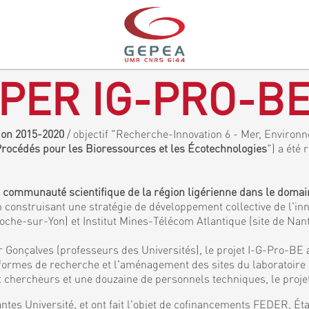
PER IG-PRO-B
gion 2015-2020
/ objectif "Recherche-Innovation 6 - Mer, Environne
 Procédés pour les Bioressources et les Écotechnologies
") a été 
a communauté scientifique de la région ligérienne dans le doma
 construisant une stratégie de développement collective de l'inn
Roche-sur-Yon) et Institut Mines-Télécom Atlantique (site de Nan
 Gonçalves (professeurs des Universités), le projet I-G-Pro-BE 
eformes de recherche et l'aménagement des sites du laboratoir
chercheurs et une douzaine de personnels techniques, le projet
ntes Université, et ont fait l'objet de cofinancements FEDER, É