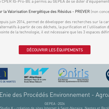
. Le CPER IG-Pro-BE a permis au GEPEA de se doter d'équipemen
ur la Valorisation Energétique des Résidus - PREVER
(non conce
puis juin 2014, permet de développer des recherches sur la ca
lternatifs à partir de ces déchets, la purification et l'utilisati
 pointe de la technologie, il est nécessaire que les 3 espaces déf
DÉCOUVRIR LES ÉQUIPEMENTS
nie des Procédés Environnement - Agro
GEPEA -2026
Studio K - création de sites Internet à Saint-Nazaire, Nantes et Rezé