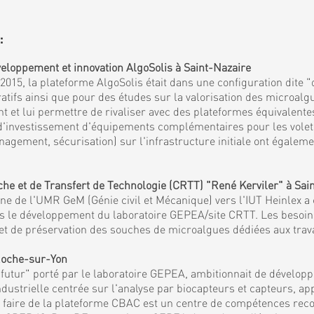
:
eloppement et innovation AlgoSolis à Saint-Nazaire
15, la plateforme AlgoSolis était dans une configuration dite "
fs ainsi que pour des études sur la valorisation des microalgu
et lui permettre de rivaliser avec des plateformes équivalentes
 d'investissement d'équipements complémentaires pour les volets 
agement, sécurisation) sur l'infrastructure initiale ont égaleme
 et de Transfert de Technologie (CRTT) "René Kerviler" à Sai
 de l'UMR GeM (Génie civil et Mécanique) vers l'IUT Heinlex a c
mis le développement du laboratoire GEPEA/site CRTT. Les besoi
es et de préservation des souches de microalgues dédiées aux tra
 Roche-sur-Yon
tur" porté par le laboratoire GEPEA, ambitionnait de développe
ndustrielle centrée sur l'analyse par biocapteurs et capteurs, a
et faire de la plateforme CBAC est un centre de compétences reco