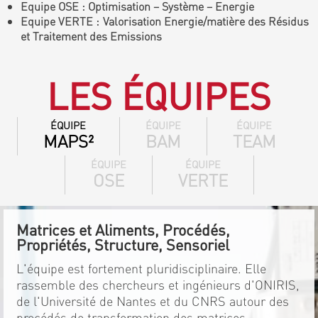
Equipe OSE : Optimisation – Système – Energie
Equipe VERTE : Valorisation Energie/matière des Résidus
et Traitement des Emissions
LES ÉQUIPES
ÉQUIPE
ÉQUIPE
ÉQUIPE
MAPS²
BAM
TEAM
ÉQUIPE
ÉQUIPE
OSE
VERTE
Matrices et Aliments, Procédés,
Propriétés, Structure, Sensoriel
L'équipe est fortement pluridisciplinaire. Elle
rassemble des chercheurs et ingénieurs d'ONIRIS,
de l'Université de Nantes et du CNRS autour des
procédés de transformation des matrices