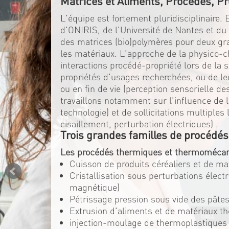
Matrices et Aliments, Procédés, Pr
L'équipe est fortement pluridisciplinaire.
d'ONIRIS, de l'Université de Nantes et d
des matrices (bio)polymères pour deux gran
les matériaux. L'approche de la physico-c
interactions procédé-propriété lors de la 
propriétés d'usages recherchées, ou de l
ou en fin de vie (perception sensorielle d
travaillons notamment sur l'influence de la
technologie) et de sollicitations multiple
cisaillement, perturbation électriques) .
Trois grandes familles de procédés
Les procédés thermiques et thermomécan
Cuisson de produits céréaliers et de m
Cristallisation sous perturbations élec
magnétique)
Pétrissage pression sous vide des pâtes
Extrusion d'aliments et de matériaux t
injection-moulage de thermoplastiques