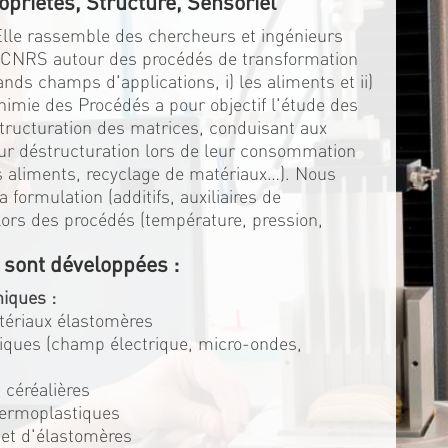
opriétés, Structure, Sensoriel
 Elle rassemble des chercheurs et ingénieurs
u CNRS autour des procédés de transformation
ds champs d'applications, i) les aliments et ii)
himie des Procédés a pour objectif l'étude des
structuration des matrices, conduisant aux
eur déstructuration lors de leur consommation
es aliments, recyclage de matériaux…). Nous
 formulation (additifs, auxiliaires de
s lors des procédés (température, pression,
 sont développées :
iques :
atériaux élastomères
triques (champ électrique, micro-ondes,
 céréalières
hermoplastiques
 et d'élastomères