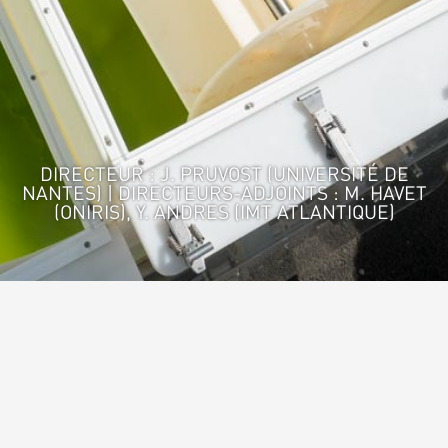
DIRECTEUR : J. PRUVOST (UNIVERSITÉ DE
NANTES) | DIRECTEURS-ADJOINTS : M. HAVET
(ONIRIS), Y. ANDRES (IMT ATLANTIQUE)
Accueil
>