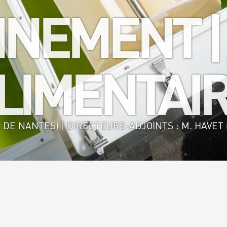
NEMENT |
IMENTAIR
 DE NANTES) | DIRECTEURS-ADJOINTS : M. HAVET (
nie des Procédés Environnement - Agro