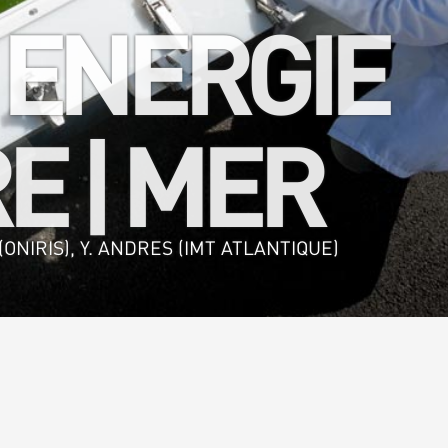
 ENERGIE
E | MER
ONIRIS), Y. ANDRES (IMT ATLANTIQUE)
alimentaire