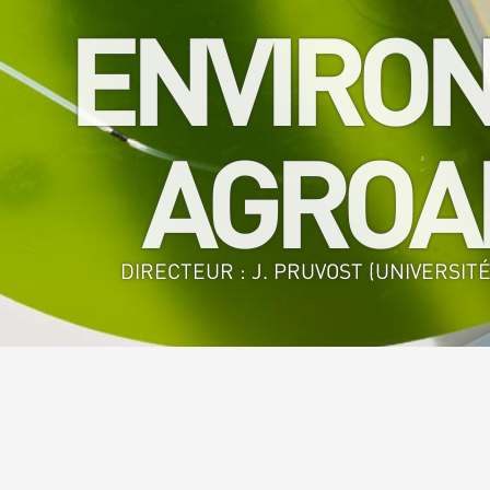
ENVIRON
AGROAL
DIRECTEUR : J. PRUVOST (UNIVERSITÉ
Accueil
>
GEPEA - GE