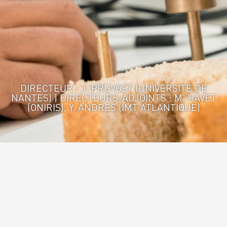
DIRECTEUR : J. PRUVOST (UNIVERSITÉ DE
NANTES) | DIRECTEURS-ADJOINTS : M. HAVET
(ONIRIS), Y. ANDRES (IMT ATLANTIQUE)
Accueil
>