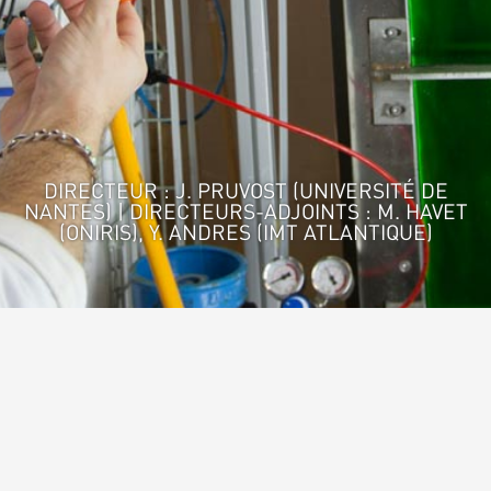
DIRECTEUR : J. PRUVOST (UNIVERSITÉ DE
NANTES) | DIRECTEURS-ADJOINTS : M. HAVET
(ONIRIS), Y. ANDRES (IMT ATLANTIQUE)
Accueil
>