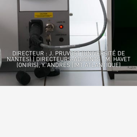
DIRECTEUR : J. PRUVOST (UNIVERSITÉ DE
NANTES) | DIRECTEURS-ADJOINTS : M. HAVET
(ONIRIS), Y. ANDRES (IMT ATLANTIQUE)
Accueil
>