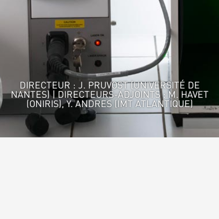
DIRECTEUR : J. PRUVOST (UNIVERSITÉ DE
NANTES) | DIRECTEURS-ADJOINTS : M. HAVET
(ONIRIS), Y. ANDRES (IMT ATLANTIQUE)
Accueil
>