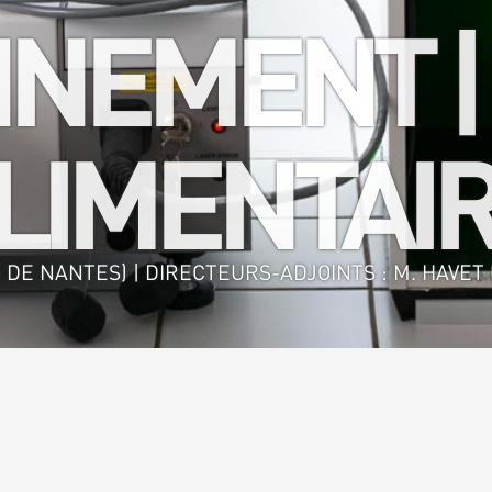
NEMENT |
IMENTAIR
 DE NANTES) | DIRECTEURS-ADJOINTS : M. HAVET (
nie des Procédés Environnement - Agro