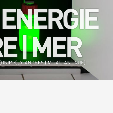
 ENERGIE
E | MER
ONIRIS), Y. ANDRES (IMT ATLANTIQUE)
alimentaire