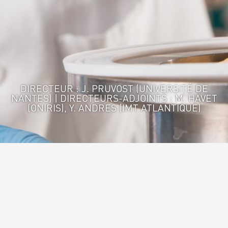
DIRECTEUR : J. PRUVOST (UNIVERSITÉ DE
NANTES) | DIRECTEURS-ADJOINTS : M. HAVET
(ONIRIS), Y. ANDRES (IMT ATLANTIQUE)
Accueil
>