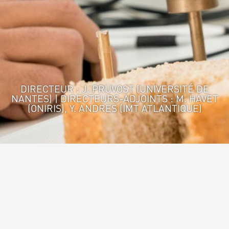
DIRECTEUR : J. PRUVOST (UNIVERSITÉ DE
NANTES) | DIRECTEURS-ADJOINTS : M. HAVET
(ONIRIS), Y. ANDRES (IMT ATLANTIQUE)
Accueil
>