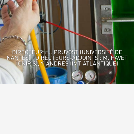
DIRECTEUR : J. PRUVOST (UNIVERSITÉ DE
NANTES) | DIRECTEURS-ADJOINTS : M. HAVET
(ONIRIS), Y. ANDRES (IMT ATLANTIQUE)
Accueil
>