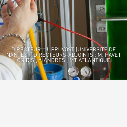
DIRECTEUR : J. PRUVOST (UNIVERSITÉ DE
NANTES) | DIRECTEURS-ADJOINTS : M. HAVET
(ONIRIS), Y. ANDRES (IMT ATLANTIQUE)
Accueil
>