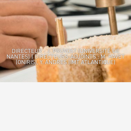
DIRECTEUR : J. PRUVOST (UNIVERSITÉ DE
NANTES) | DIRECTEURS-ADJOINTS : M. HAVET
(ONIRIS), Y. ANDRES (IMT ATLANTIQUE)
Accueil
>