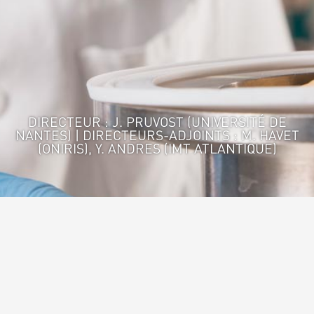
DIRECTEUR : J. PRUVOST (UNIVERSITÉ DE
NANTES) | DIRECTEURS-ADJOINTS : M. HAVET
(ONIRIS), Y. ANDRES (IMT ATLANTIQUE)
Accueil
>