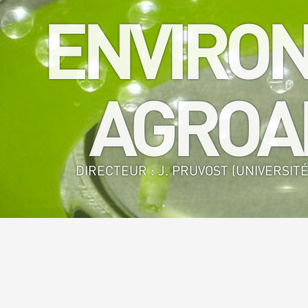
ENVIRON
AGROAL
DIRECTEUR : J. PRUVOST (UNIVERSITÉ
Accueil
>
GEPEA - GE