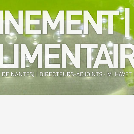
NEMENT |
IMENTAIR
 DE NANTES) | DIRECTEURS-ADJOINTS : M. HAVET (
nie des Procédés Environnement - Agro