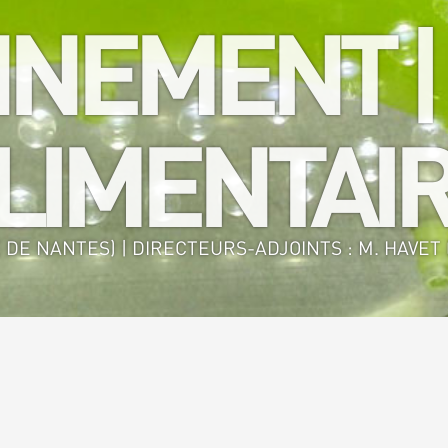
NEMENT |
IMENTAIR
 DE NANTES) | DIRECTEURS-ADJOINTS : M. HAVET (
nie des Procédés Environnement - Agro