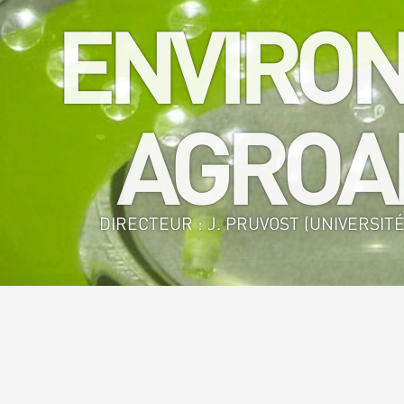
ENVIRON
AGROAL
DIRECTEUR : J. PRUVOST (UNIVERSITÉ
Accueil
>
GEPEA - GE