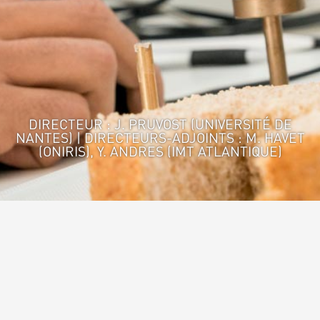
DIRECTEUR : J. PRUVOST (UNIVERSITÉ DE
NANTES) | DIRECTEURS-ADJOINTS : M. HAVET
(ONIRIS), Y. ANDRES (IMT ATLANTIQUE)
Accueil
>