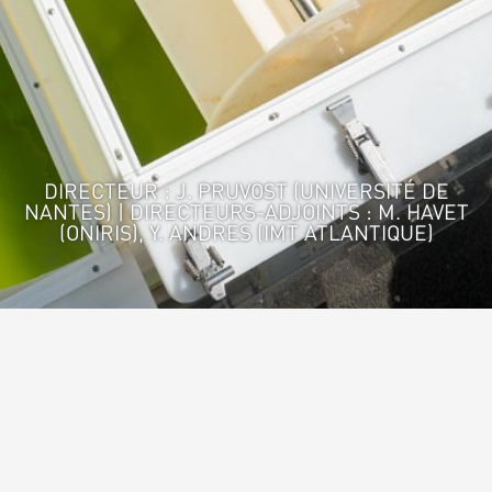
DIRECTEUR : J. PRUVOST (UNIVERSITÉ DE
NANTES) | DIRECTEURS-ADJOINTS : M. HAVET
(ONIRIS), Y. ANDRES (IMT ATLANTIQUE)
Accueil
>