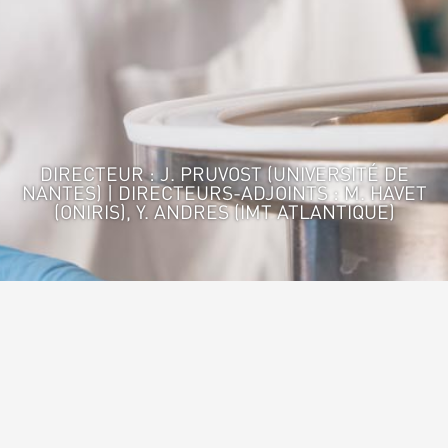
DIRECTEUR : J. PRUVOST (UNIVERSITÉ DE
NANTES) | DIRECTEURS-ADJOINTS : M. HAVET
(ONIRIS), Y. ANDRES (IMT ATLANTIQUE)
Accueil
>