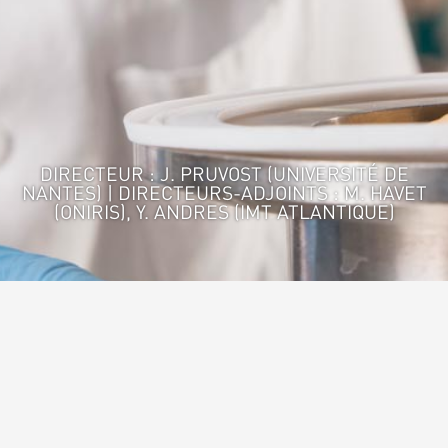
DIRECTEUR : J. PRUVOST (UNIVERSITÉ DE
NANTES) | DIRECTEURS-ADJOINTS : M. HAVET
(ONIRIS), Y. ANDRES (IMT ATLANTIQUE)
Accueil
>