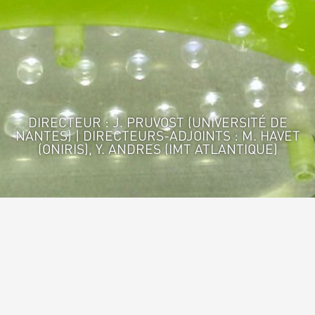
DIRECTEUR : J. PRUVOST (UNIVERSITÉ DE
NANTES) | DIRECTEURS-ADJOINTS : M. HAVET
(ONIRIS), Y. ANDRES (IMT ATLANTIQUE)
Accueil
>