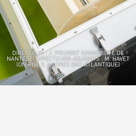
DIRECTEUR : J. PRUVOST (UNIVERSITÉ DE
NANTES) | DIRECTEURS-ADJOINTS : M. HAVET
(ONIRIS), Y. ANDRES (IMT ATLANTIQUE)
Accueil
>