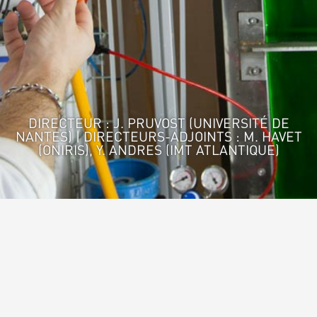
DIRECTEUR : J. PRUVOST (UNIVERSITÉ DE
NANTES) | DIRECTEURS-ADJOINTS : M. HAVET
(ONIRIS), Y. ANDRES (IMT ATLANTIQUE)
Accueil
>