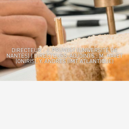
DIRECTEUR : J. PRUVOST (UNIVERSITÉ DE
NANTES) | DIRECTEURS-ADJOINTS : M. HAVET
(ONIRIS), Y. ANDRES (IMT ATLANTIQUE)
Accueil
>