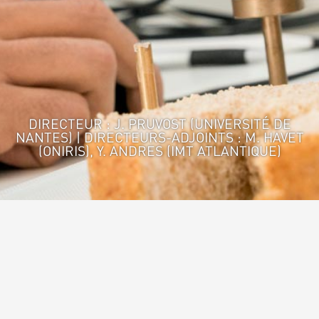
DIRECTEUR : J. PRUVOST (UNIVERSITÉ DE
NANTES) | DIRECTEURS-ADJOINTS : M. HAVET
(ONIRIS), Y. ANDRES (IMT ATLANTIQUE)
Accueil
>