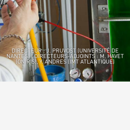
DIRECTEUR : J. PRUVOST (UNIVERSITÉ DE
NANTES) | DIRECTEURS-ADJOINTS : M. HAVET
(ONIRIS), Y. ANDRES (IMT ATLANTIQUE)
Accueil
>