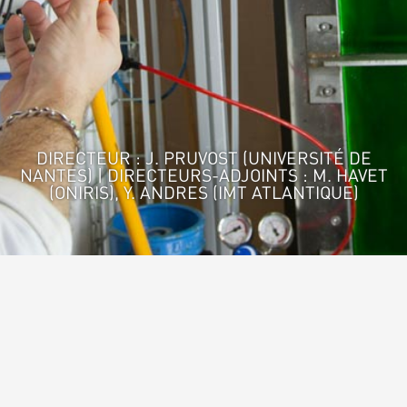
DIRECTEUR : J. PRUVOST (UNIVERSITÉ DE
NANTES) | DIRECTEURS-ADJOINTS : M. HAVET
(ONIRIS), Y. ANDRES (IMT ATLANTIQUE)
Accueil
>