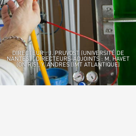
DIRECTEUR : J. PRUVOST (UNIVERSITÉ DE
NANTES) | DIRECTEURS-ADJOINTS : M. HAVET
(ONIRIS), Y. ANDRES (IMT ATLANTIQUE)
Accueil
>