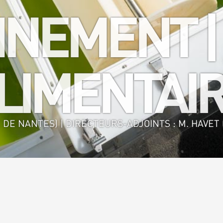
NEMENT |
IMENTAIR
 DE NANTES) | DIRECTEURS-ADJOINTS : M. HAVET (
nie des Procédés Environnement - Agro