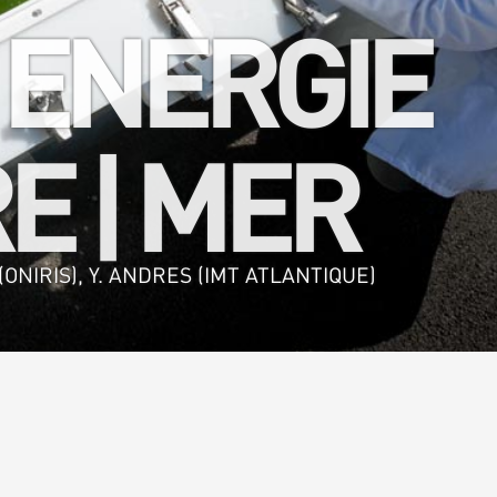
 ENERGIE
E | MER
ONIRIS), Y. ANDRES (IMT ATLANTIQUE)
alimentaire