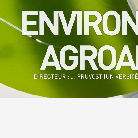
ENVIRON
AGROAL
DIRECTEUR : J. PRUVOST (UNIVERSITÉ
Accueil
>
GEPEA - GE