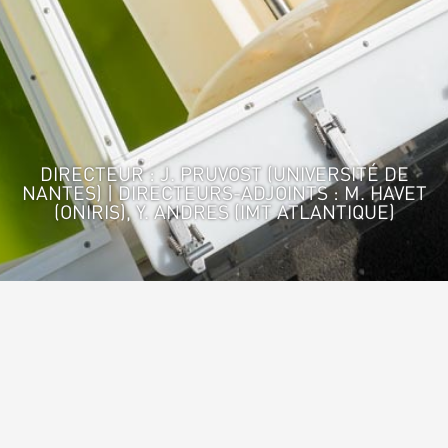
DIRECTEUR : J. PRUVOST (UNIVERSITÉ DE
NANTES) | DIRECTEURS-ADJOINTS : M. HAVET
(ONIRIS), Y. ANDRES (IMT ATLANTIQUE)
Accueil
>