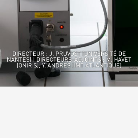
DIRECTEUR : J. PRUVOST (UNIVERSITÉ DE
NANTES) | DIRECTEURS-ADJOINTS : M. HAVET
(ONIRIS), Y. ANDRES (IMT ATLANTIQUE)
Accueil
>