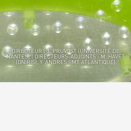
DIRECTEUR : J. PRUVOST (UNIVERSITÉ DE
NANTES) | DIRECTEURS-ADJOINTS : M. HAVET
(ONIRIS), Y. ANDRES (IMT ATLANTIQUE)
Accueil
>