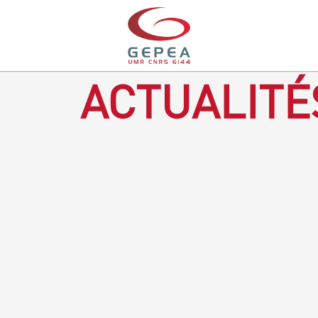
ACTUALITÉ
Revenir à la bougie : en voilà un progrès ! Depuis plusieurs
mois, le GEPEA collabore avec l'entreprise Denis & fils, à
Gétigné, dans l'élaboration d'une bougie 100 % végétale.
L'innovation ici, est de remplacer la paraffine, une matière
obtenue en raffinant du pétrole, par des matériaux
renouvelables d'origines végétales.