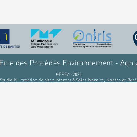
nie des Procédés Environnement - Agro
GEPEA -2026
Studio K - création de sites Internet à Saint-Nazaire, Nantes et Rezé